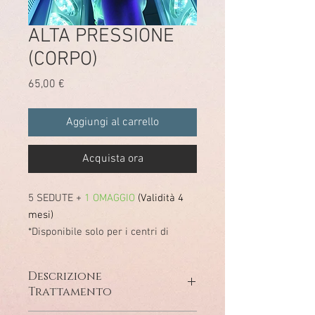
ALTA PRESSIONE
(CORPO)
Prezzo
65,00 €
Aggiungi al carrello
Acquista ora
5 SEDUTE +
1 OMAGGIO
(Validità 4
mesi)
*Disponibile solo per i centri di
Bracciano e Anguillara
Descrizione
Trattamento