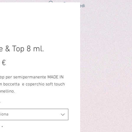
Accedi
O
LAVORA CON NOI
CONTATTI
e & Top 8 ml.
Prezzo
 €
op per semipermanente MADE IN
n boccetta e coperchio soft touch
nellino.
persione.
*
ziona
à
*