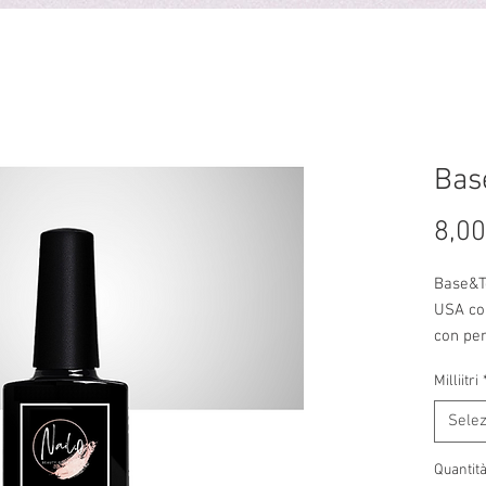
HOP
PRENOTA
HOME
CHI SIAMO
CENTRI
TRATTAMENTI E LISTIN
Bas
8,00
Base&T
USA co
con pen
Con Dis
Milliitri
Sele
Quantit