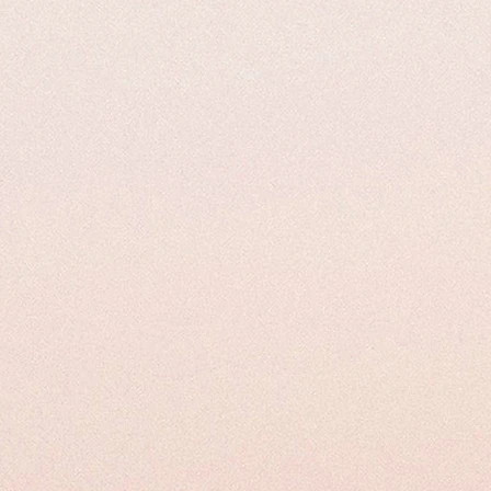
formazioni sui nostri prodotti per consentirvi una scelta consapevole. In caso
uove i residui di trucco e lo sporco
nire ulteriori chiarimenti prima dell'acquisto.
sione e collaborazione.