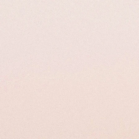
aspettative.
Ci impegniamo a fornire dettagliate in
Azione
: ldrata e tonifica la pelle, rim
clienti è a vostra disposizione per for
Vi ringraziamo per la vostra compren
Utilizzo
: Quotidiano, mattina e sera
Ideale per:
Pelli normali & miste