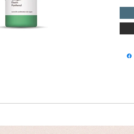
7 estra
& idrata
Azione
residui
Utilizz
Ideale 
NTE
tti acquistati tramite il nostro servizio online sono esclusi dalla possibilità d
olo & Allantoina.
specifiche del prodotto, le dimensioni, e le caratteristiche per assicurarvi 
5 estratti naturali con proprietà emollienti & 7 estratti naturali con proprietà