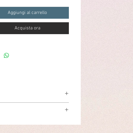
tti naturali con proprietà emollienti
nti.
Aggiungi al carrello
: ldrata e tonifica la pelle, rimuove i
Acquista ora
 di trucco e lo sporco
o
: Quotidiano, mattina e sera
per:
Pelli normali & miste
i reso. Prima di effettuare l'acquisto, vi
che corrispondano alle vostre
 emollienti & idratanti.