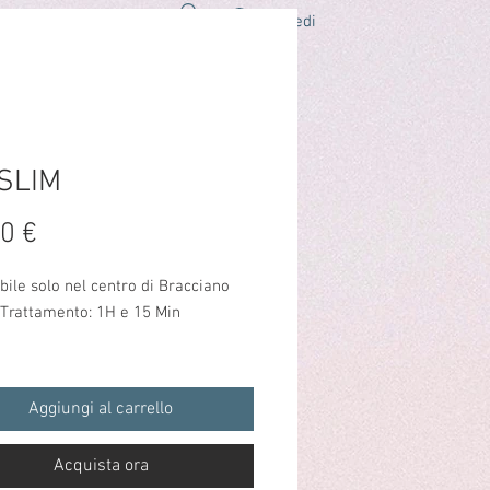
Accedi
O
LAVORA CON NOI
CONTATTI
SLIM
Prezzo
0 €
bile solo nel centro di Bracciano
 Trattamento: 1H e 15 Min
m
è un innovativo trattamento di
aping non invasivo che aiuta a
Aggiungi al carrello
e e rinforzare i muscoli e
poraneamente a bruciare i grassi.
Acquista ora