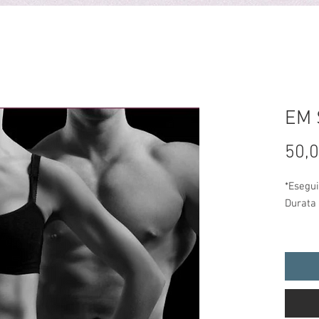
HOP
PRENOTA
HOME
CHI SIAMO
CENTRI
TRATTAMENTI E LISTIN
EM 
50,0
*Esegui
Durata
EM-Sli
body sh
definir
contem