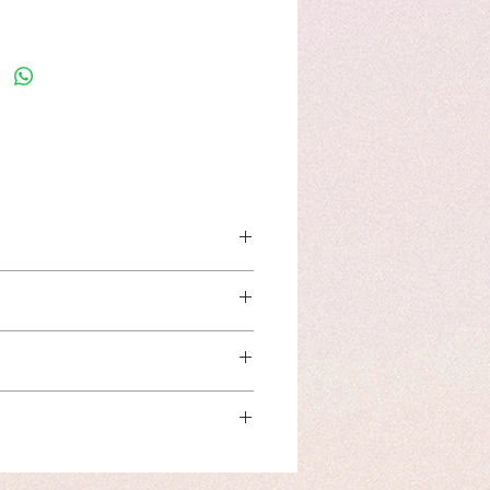
o per trattare:
ei
ome
cia
ce
l trattamento al Telefono Fisso