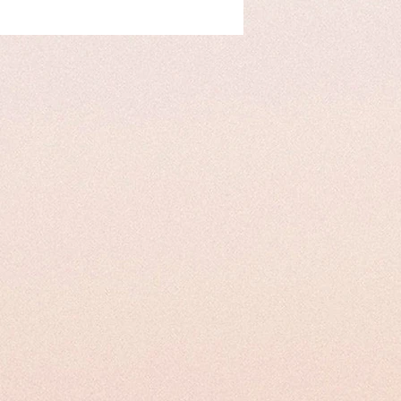
l trattamento al Telefono Fisso
rendendo gli occhi più espressivi e
ttiti comodamente e lascia che i nostri
 soddisfare le tue esigenze specifiche,
inante e senza sforzo. Prenota ora e