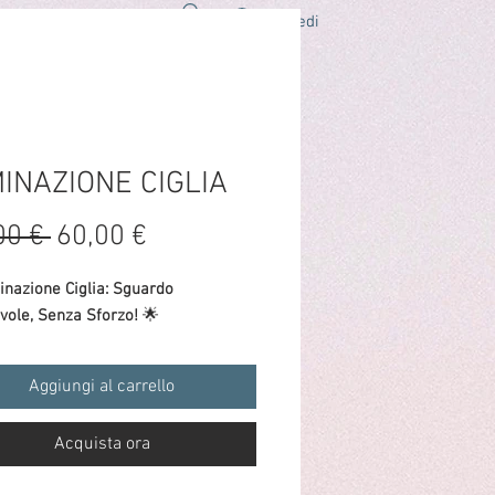
Accedi
O
LAVORA CON NOI
CONTATTI
INAZIONE CIGLIA
Prezzo
Prezzo
00 € 
60,00 €
regolare
scontato
nazione Ciglia: Sguardo
vole, Senza Sforzo!
🌟
Aggiungi al carrello
Acquista ora