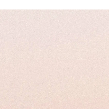
l nuoto o l'esercizio fisico.
istato a chi vuoi è
OBBLIGATORIO
comunicare il nominativo de beneficiario de
ssere abbinato a una tintura ciglia per intensificare ulteriormente il colore, 
ficiario dovrà presentare la Mail con il
Numero di Ordine
.
tro team esperto e qualificato garantisce una procedura indolore e sicura. Me
uo sguardo.
nico, e il nostro servizio di laminazione ciglia può essere personalizzato per
minazione ciglia di alta qualità che ti farà risplendere con uno sguardo affasc
glia impeccabili! 💖✨