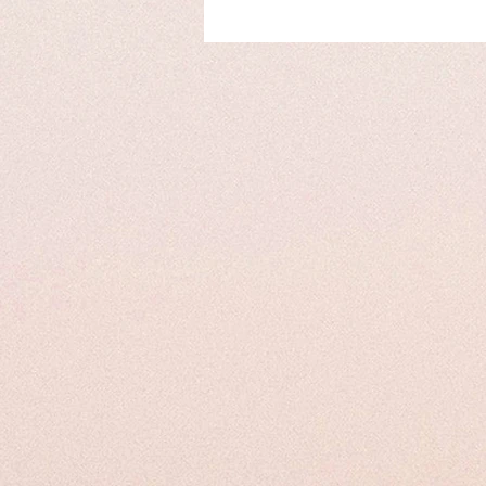
attraverso le attività quotidiane come i
Per regalare il trattamento da te acqu
✨
Colore Intenso:
Il trattamento può e
0699804393 o Whatsapp 392 9219763
seducenti.
Al momento dell'appuntamento il bene
✨
Procedura Sicura e Indolore:
Il nos
professionisti si prendano cura del t
✨
Personalizzazione:
Ogni cliente è u
creando un look su misura per te.
Affidati a noi per un'esperienza di la
regalati la bellezza naturale delle ci