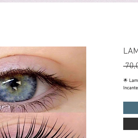
HOP
PRENOTA
HOME
CHI SIAMO
CENTRI
TRATTAMENTI E LISTIN
LAM
 70,
🌟
Lami
Incante